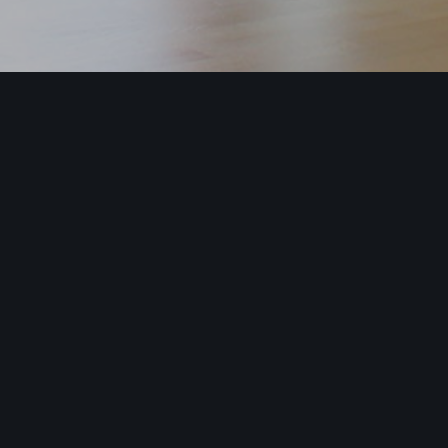
L'AGENCE SUR MESURE
101, allée Antoine Petit
45160 Olivet
02 38 76 97 21